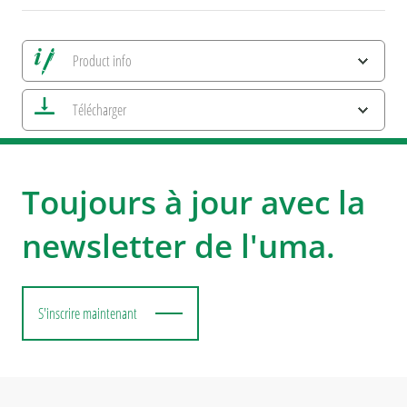
Product info
Alle Ansichten speichern
Télécharger
Enregistrer image actuelle
Informations d'impression
Caractéristiques ESG et certifications des produits
uma SET UP YOUR BUSINESS
uma HIGH QUALTIY WRITING
Toujours à jour avec la
newsletter de l'uma.
S'inscrire maintenant