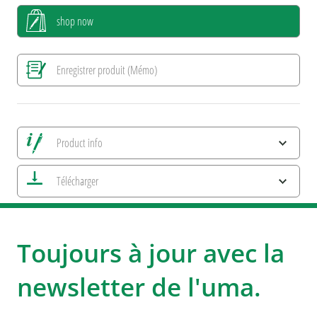
shop now
Enregistrer produit (Mémo)
Product info
Alle Ansichten speichern
Télécharger
Enregistrer image actuelle
Informations d'impression
Caractéristiques ESG et certifications des produits
uma SET UP YOUR BUSINESS
uma HIGH QUALTIY WRITING
Toujours à jour avec la
newsletter de l'uma.