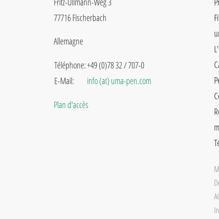
Fritz-Ullmann-Weg 3
P
77716 Fischerbach
F
u
Allemagne
L
C
Téléphone:
+49 (0)78 32 / 707-0
P
E-Mail:
info (at) uma-pen.com
C
Plan d'accès
R
m
T
M
D
A
In