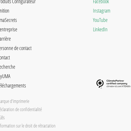
roduits Configurateur
Facebook
inition
Instagram
maSecrets
YouTube
'entreprise
LinkedIn
arrière
ersonne de contact
ontact
echerche
yUMA
éléchargements
arque d'imprimerie
éclaration de confidentialité
GBs
formation sur le droit de rétractation