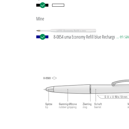
Mine
... en sa
8-0854 uma Economy Refill blue Recharge jumbo a
tube en plastique blanc, pointe d'écriture en argen
bille en carbure de tungstène (1,0 mm). Performan
d'écriture : environ 1.500 m. Pâte à écrire selon la
ISO.