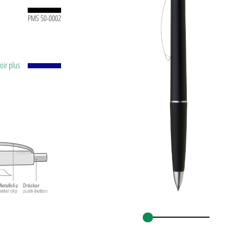
PMS 50-0002
voir plus
vec
t et
ce
 norme