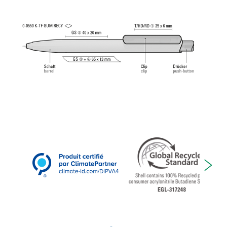
tungstène (1,0 mm). Longueur d’écriture env.
4.500 mètres. Pâte d’écriture allemande selon
norme ISO. La recharge uma Tech Refill 1.0 offre
une expérience d'écriture agréable et douce.