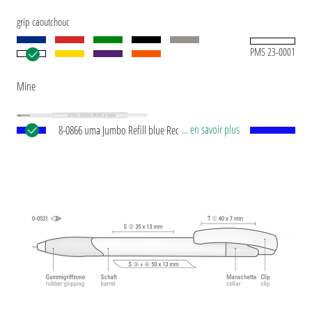
grip caoutchouc
PMS 23-0001
Mine
... en savoir plus
8-0866 uma Jumbo Refill blue Recharge
européenne Jumbo avec tube plastique en blanc,
pointe d’écriture en argent et bille en carbure de
tungstène (1,0 mm). Longueur d’écriture env.
2.500 mètres. Pâte d’écriture allemande de
®
Dokumental
selon norme ISO 12757-2,
indélébile.