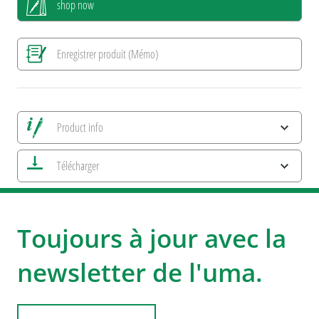
shop now
Enregistrer produit (Mémo)
Product info
Alle Ansichten speichern
Télécharger
Enregistrer image actuelle
Informations d'impression
Caractéristiques ESG et certifications des produits
uma HIGHLIGHTER
Toujours à jour avec la
newsletter de l'uma.