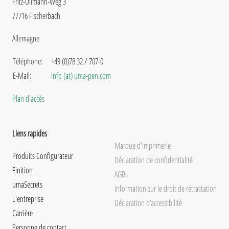
Fritz-Ullmann-Weg 3
77716 Fischerbach
Allemagne
Téléphone:
+49 (0)78 32 / 707-0
E-Mail:
info (at) uma-pen.com
Plan d'accès
Liens rapides
Marque d'imprimerie
Produits Configurateur
Déclaration de confidentialité
Finition
AGBs
umaSecrets
Information sur le droit de rétractation
L'entreprise
Déclaration d’accessibilité
Carrière
Personne de contact