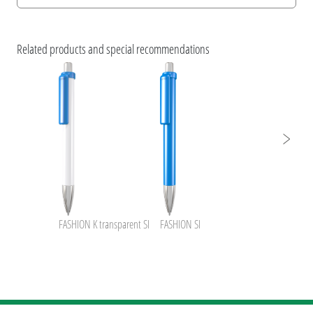
Informations d'impression
Caractéristiques ESG et certifications des produits
Brochure uma inside NFC+BusinessCard
Related products and special recommendations
FASHION K transparent SI
FASHION SI