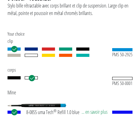
Stylo bille rétractable avec corps brillant et clip de suspension. Large clip en
métal, pointe et poussoir en métal chromés brillants.
Your choice
clip
PMS 50-2925
corps
PMS 50-0001
Mine
®
... en savoir plus
8-0855 uma Tech
Refill 1.0 blue Recharge géante
européenne, en plastique avec tube plastique en
noir, pointe en maillechort et bille en carbure de
tungstène (1,0 mm). Longueur d’écriture env.