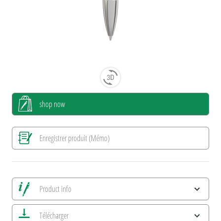
shop now
Enregistrer produit (Mémo)
Product info
Alle Ansichten speichern
Télécharger
Enregistrer image actuelle