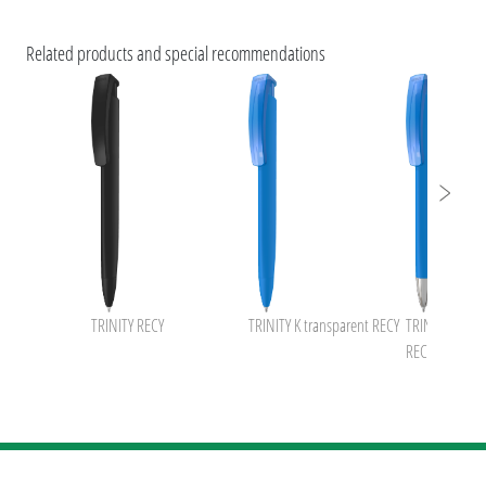
uma NEWS 2026
umaNATURALS
Related products and special recommendations
Caractéristiques ESG et certifications des produits
uma rABS
uma TRINITY
TRINITY RECY
TRINITY K transparent RECY
TRINITY K tran
RECY