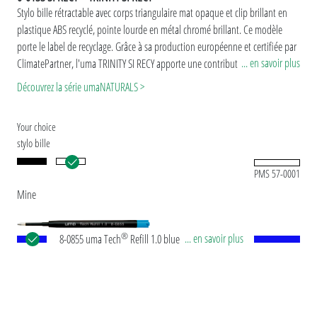
Stylo bille rétractable avec corps triangulaire mat opaque et clip brillant en
plastique ABS recyclé, pointe lourde en métal chromé brillant. Ce modèle
porte le label de recyclage. Grâce à sa production européenne et certifiée par
... en savoir plus
ClimatePartner, l'uma TRINITY SI RECY apporte une contribution durable
supplémentaire à la protection de l'environnement. En raison de la
Découvrez la série umaNATURALS >
particularité du matériau (ABS Recycled Plastic), il existe des variations de
couleur dues à la technique de production.
Your choice
stylo bille
PMS 57-0001
Mine
®
... en savoir plus
8-0855 uma Tech
Refill 1.0 blue Recharge géante
européenne, en plastique avec tube plastique en
noir, pointe en maillechort et bille en carbure de
tungstène (1,0 mm). Longueur d’écriture env.
4.500 mètres. Pâte d’écriture allemande selon