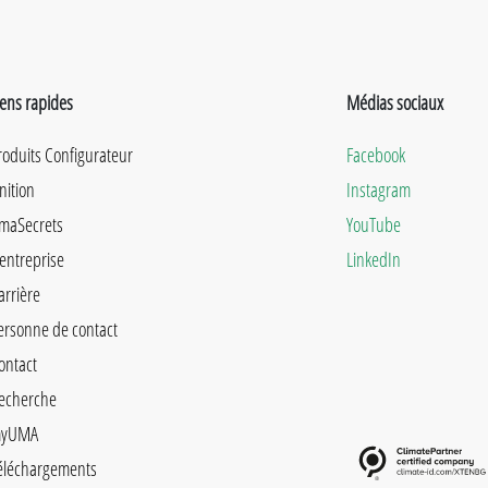
iens rapides
Médias sociaux
roduits Configurateur
Facebook
inition
Instagram
maSecrets
YouTube
'entreprise
LinkedIn
arrière
ersonne de contact
ontact
echerche
yUMA
éléchargements