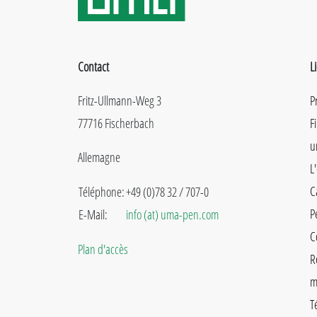
Contact
L
Fritz-Ullmann-Weg 3
P
77716 Fischerbach
F
u
Allemagne
L
C
Téléphone:
+49 (0)78 32 / 707-0
P
E-Mail:
info (at) uma-pen.com
C
Plan d'accès
R
m
T