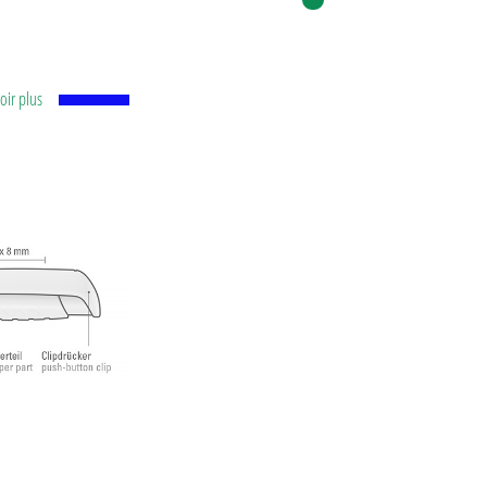
voir plus
ne
ure en
ure
7-2,