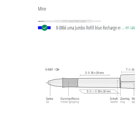
Mine
... en sa
8-0866 uma Jumbo Refill blue Recharge européen
Jumbo avec tube plastique en blanc, pointe d’écrit
argent et bille en carbure de tungstène (1,0 mm).
Longueur d’écriture env. 2.500 mètres. Pâte d’écrit
®
allemande de Dokumental
selon norme ISO 1275
indélébile.