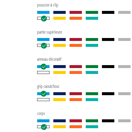
poussior à clip
partie supérieure
anneau décoratif
grip caoutchouc
corps