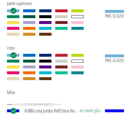
partie supérieure
PMS 32-0292
corps
PMS 32-0292
Mine
... en savoir plus
8-0866 uma Jumbo Refill blue Recharge
européenne Jumbo avec tube plastique en blanc,
pointe d’écriture en argent et bille en carbure de