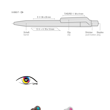
tungstène (1,0 mm). Longueur d’écriture env.
2.500 mètres. Pâte d’écriture allemande de
®
Dokumental
selon norme ISO 12757-2,
indélébile.