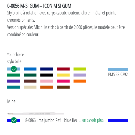
0-0056 M-SI GUM – ICON M SI GUM
Stylo bille à rotation avec corps caoutchouteux, clip en métal et pointe
chromés brillants.
Version spéciale: Mix n' Match : à partir de 2.000 pièces, le modèle peut être
combiné en couleur.
Your choice
stylo bille
PMS 32-0292
Mine
... en savoir plus
8-0866 uma Jumbo Refill blue Recharge
européenne Jumbo avec tube plastique en blanc,
pointe d’écriture en argent et bille en carbure de