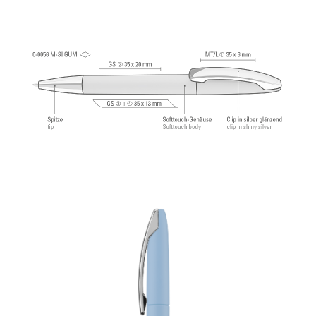
tungstène (1,0 mm). Longueur d’écriture env.
2.500 mètres. Pâte d’écriture allemande de
®
Dokumental
selon norme ISO 12757-2,
indélébile.