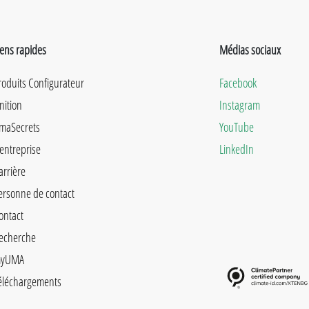
iens rapides
Médias sociaux
roduits Configurateur
Facebook
inition
Instagram
maSecrets
YouTube
'entreprise
LinkedIn
arrière
ersonne de contact
ontact
echerche
yUMA
éléchargements