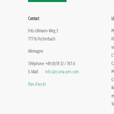
Contact
L
Fritz-Ullmann-Weg 3
P
77716 Fischerbach
F
u
Allemagne
L
C
Téléphone:
+49 (0)78 32 / 707-0
P
E-Mail:
info (at) uma-pen.com
C
Plan d'accès
R
m
T