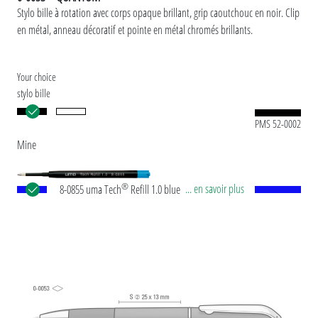
Stylo bille à rotation avec corps opaque brillant, grip caoutchouc en noir. Clip
en métal, anneau décoratif et pointe en métal chromés brillants.
Your choice
stylo bille
PMS 52-0002
Mine
®
... en savoir plus
8-0855 uma Tech
Refill 1.0 blue Recharge géante
européenne, en plastique avec tube plastique en
noir, pointe en maillechort et bille en carbure de
tungstène (1,0 mm). Longueur d’écriture env.
4.500 mètres. Pâte d’écriture allemande selon
norme ISO. La recharge uma Tech Refill 1.0 offre
une expérience d'écriture agréable et douce.