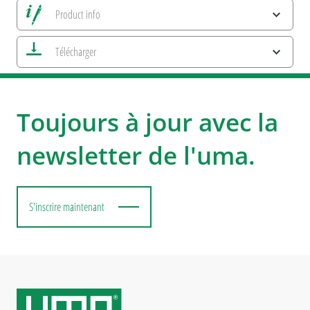
Product info
Alle Ansichten speichern
Télécharger
Enregistrer image actuelle
Informations d'impression
Caractéristiques ESG et certifications des produits
uma SET UP YOUR BUSINESS
Toujours à jour avec la
newsletter de l'uma.
S'inscrire maintenant