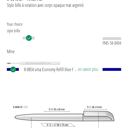
Stylo bille à rotation avec corps opaque mat argenté.
Your choice
stylo bille
PMS 58-0004
Mine
... en savoir plus
8-0854 uma Economy Refill blue Recharge jumbo
avec tube en plastique blanc, pointe d'écriture en
argent et bille en carbure de tungstène (1,0 mm).
Performance d'écriture : environ 1.500 m. Pâte à
écrire selon la norme ISO.