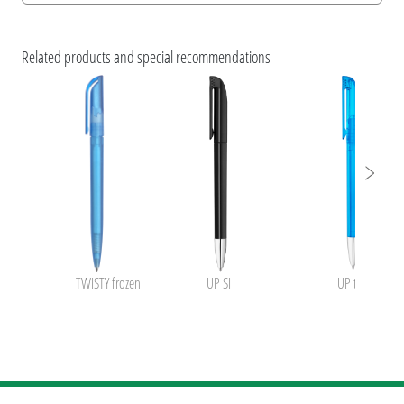
Informations d'impression
Caractéristiques ESG et certifications des produits
Related products and special recommendations
TWISTY frozen
UP SI
UP transparen