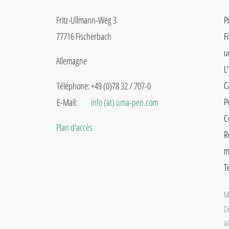
Fritz-Ullmann-Weg 3
P
77716 Fischerbach
F
u
Allemagne
L
C
Téléphone:
+49 (0)78 32 / 707-0
P
E-Mail:
info (at) uma-pen.com
C
Plan d'accès
R
m
T
M
D
A