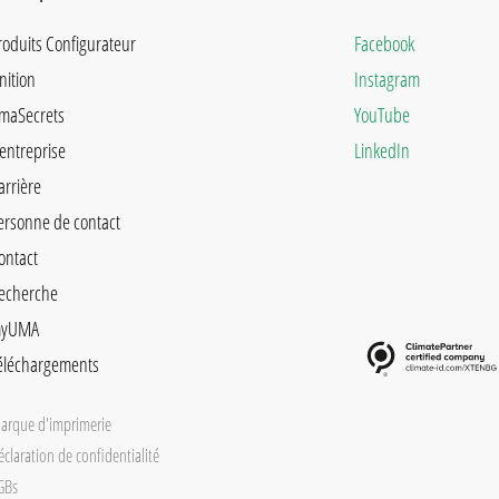
roduits Configurateur
Facebook
inition
Instagram
maSecrets
YouTube
'entreprise
LinkedIn
arrière
ersonne de contact
ontact
echerche
yUMA
éléchargements
arque d'imprimerie
éclaration de confidentialité
GBs