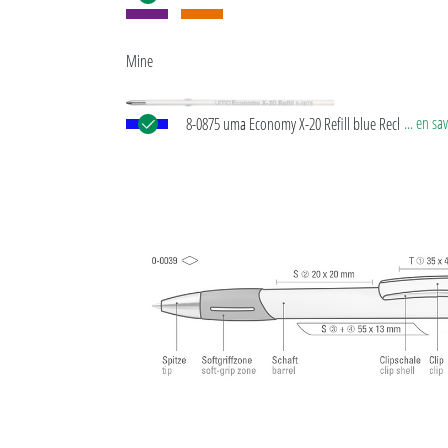
Mine
... en sa
8-0875 uma Economy X-20 Refill blue Recharge en
plastique X-20, avec tube en plastique blanc, point
d'écriture en argent et bille en carbure de tungstèn
mm). Longueur d’écriture env. 1.000 m. Pâte à écri
la norme ISO.