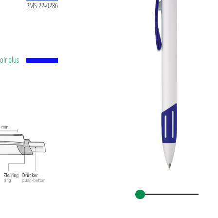
PMS 22-0286
voir plus
e
e (1,0
re selon