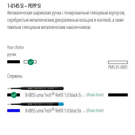
1-0145 SI – PEPP SI
Автоматическая шариковая ручка с тонированным глянцевым корпусом,
серебристым металлическим декоративным кольцом и кнопкой, а также
тяжелым глянцевым металлическим наконечником.
Your choice
ручка
PMS 01-0001
Стержень
®
... show more
8-0855 uma Tech
Refill 1.0 black Европейские
объемные стержни в пластиковом корпусе с
белой или черной пластиковой трубкой, новым
®
... show more
8-0855 uma Tech
Refill 1.0 blue Европейские
серебряным наконечником и вольфрамово-
объемные стержни в пластиковом корпусе с
карбидным шариком (1,0 мм). Длина письма:
белой или черной пластиковой трубкой, новым
примерно 4 500 м. Немецкие чернила
серебряным наконечником и вольфрамово-