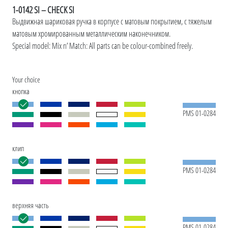
1-0142 SI – CHECK SI
Выдвижная шариковая ручка в корпусе с матовым покрытием, с тяжелым
матовым хромированным металлическим наконечником.
Special model: Mix n’ Match: All parts can be colour-combined freely.
Your choice
кнопка
PMS 01-0284
клип
PMS 01-0284
верхняя часть
PMS 01-0284