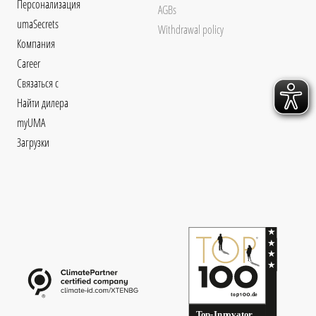
Персонализация
AGBs
umaSecrets
Withdrawal policy
Компания
Career
Связаться с
Найти дилера
myUMA
Загрузки