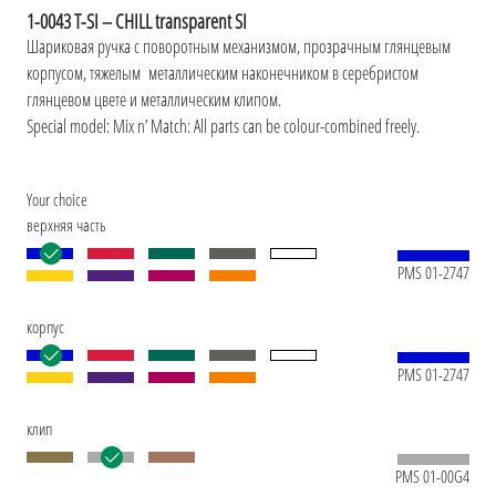
1-0043 T-SI – CHILL transparent SI
Шариковая ручка с поворотным механизмом, прозрачным глянцевым
корпусом, тяжелым металлическим наконечником в серебристом
глянцевом цвете и металлическим клипом.
Special model: Mix n’ Match: All parts can be colour-combined freely.
Your choice
верхняя часть
PMS 01-2747
корпус
PMS 01-2747
клип
PMS 01-00G4