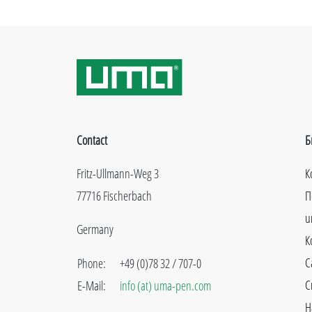
Contact
Б
Fritz-Ullmann-Weg 3
К
77716 Fischerbach
П
u
Germany
К
C
Phone:
+49 (0)78 32 / 707-0
С
E-Mail:
info (at) uma-pen.com
Н