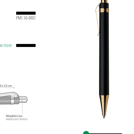
PMS 50-0002
how more
ой или
ым
иком
ецкие
a Tech
ние при