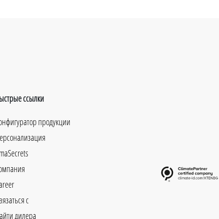
ыстрые ссылки
онфигуратор продукции
ерсонализация
maSecrets
омпания
areer
вязаться с
айти дилера