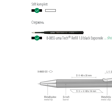
Stift komplett
Стержень
®
... s
8-0855 uma Tech
Refill 1.0 black Европейские
объемные стержни в пластиковом корпусе с бел
черной пластиковой трубкой, новым серебрян
наконечником и вольфрамово-карбидным шар
(1,0 мм). Длина письма: примерно 4 500 м. Нем
чернила соответствует стандарту ISO. Стержни um
Refill 1.0 гарантируют приятное и мягкое ощуще
письме.