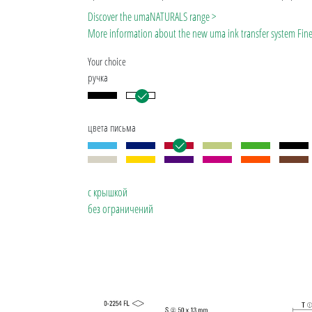
для долговечной и экологичной рекламы. Благодаря европ
Discover the umaNATURALS range >
производству, UMA RECYCLED PET PEN PRO ROLLER вносит 
More information about the new uma ink transfer system Fine
защиту окружающей среды.
Your choice
ручка
цвета письма
с крышкой
без ограничений