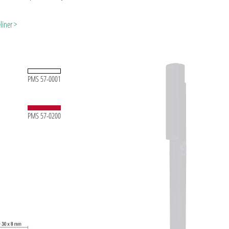
ейскому и экологически безопасному
дополнительный устойчивый вклад в
liner >
PMS 57-0001
PMS 57-0200