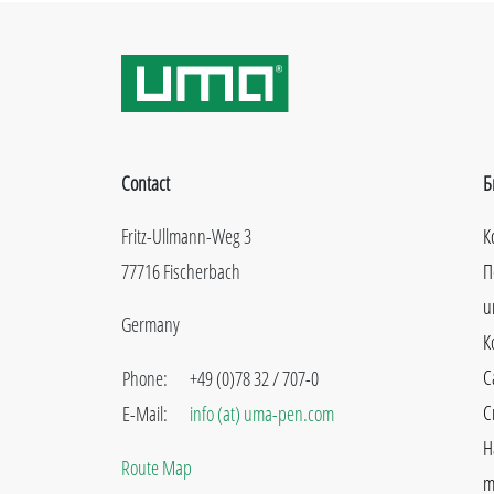
Contact
Б
Fritz-Ullmann-Weg 3
К
77716 Fischerbach
П
u
Germany
К
C
Phone:
+49 (0)78 32 / 707-0
С
E-Mail:
info (at) uma-pen.com
Н
Route Map
m