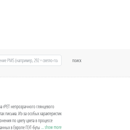
ла rPET непрозрачного глянцевого
тах письма. Из-за особых характеристик
нения по цвету цвета в процессе
... show more
танных в Европе ПЭТ-бутылок, подходит