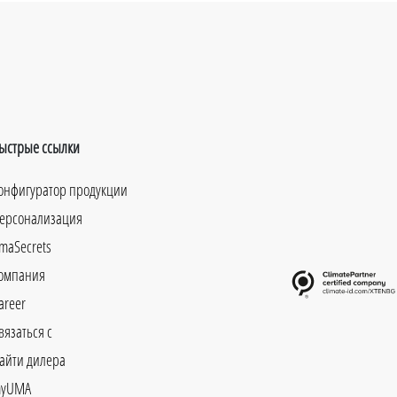
ыстрые ссылки
онфигуратор продукции
ерсонализация
maSecrets
омпания
areer
вязаться с
айти дилера
yUMA