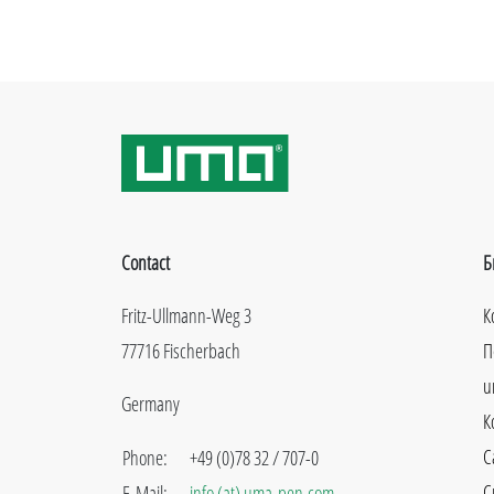
Contact
Б
Fritz-Ullmann-Weg 3
К
77716 Fischerbach
П
u
Germany
К
C
Phone:
+49 (0)78 32 / 707-0
С
E-Mail:
info (at) uma-pen.com