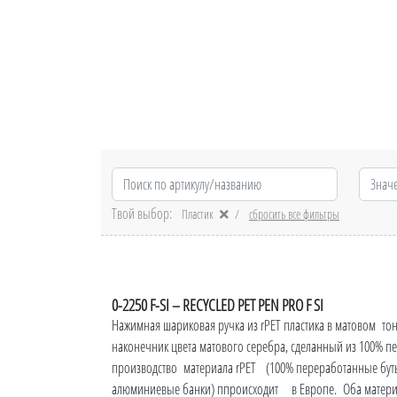
Твой выбор:
Пластик
сбросить все фильтры
0-2250 F-SI – RECYCLED PET PEN PRO F SI
Нажимная шариковая ручка из rPET пластика в матовом то
наконечник цвета матового серебра, сделанный из 100% 
производство материала rPET (100% переработанные бут
алюминиевые банки) ппроисходит в Европе. Оба материа