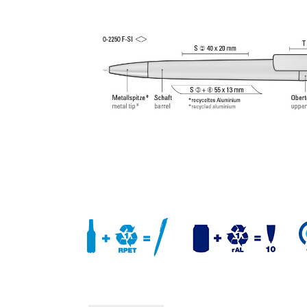
(1,0 мм). Длина письма: примерно 4 500 м. Нем
чернила соответствует стандарту ISO. Стержни um
Refill 1.0 гарантируют приятное и мягкое ощуще
письме.