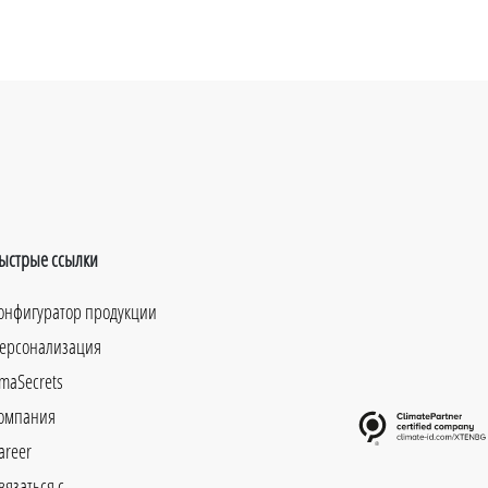
ыстрые ссылки
онфигуратор продукции
ерсонализация
maSecrets
омпания
areer
вязаться с