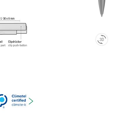
ецкие
a Tech
ние при