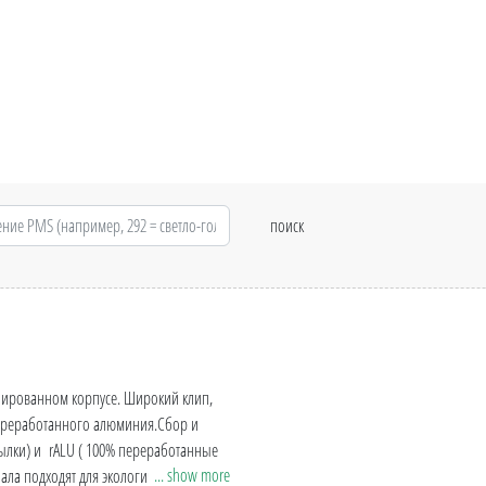
нированном корпусе. Широкий клип,
переработанного алюминия.Сбор и
ылки) и rALU ( 100% переработанные
... show more
ла подходят для экологичной