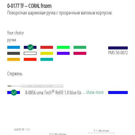
0-0177 TF – CORAL frozen
Поворотная шариковая ручка с прозрачным матовым корпусом.
Your choice
ручка
PMS 50-0072
Стержень
®
... show more
8-0856 uma Tech
Refill 1.0 blue Европейские
объемные стержни в пластиковом корпусе с
белой или черной пластиковой трубкой, новым
серебряным наконечником и вольфрамово-
карбидным шариком (1,0 мм). Длина письма:
примерно 4 500 м. Немецкие чернила