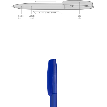
соответствует стандарту ISO. Стержни uma Tech
Refill 1.0 гарантируют приятное и мягкое
ощущение при письме.