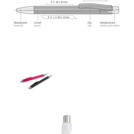
соответствует стандарту ISO. Стержни uma Tech
Refill 1.0 гарантируют приятное и мягкое
ощущение при письме.