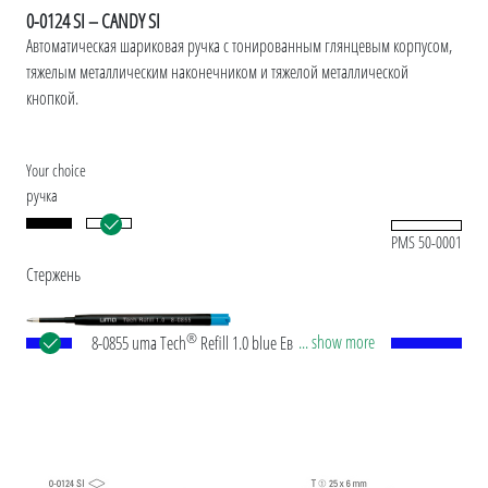
0-0124 SI – CANDY SI
Автоматическая шариковая ручка с тонированным глянцевым корпусом,
тяжелым металлическим наконечником и тяжелой металлической
кнопкой.
Your choice
ручка
PMS 50-0001
Стержень
®
... show more
8-0855 uma Tech
Refill 1.0 blue Европейские
объемные стержни в пластиковом корпусе с
белой или черной пластиковой трубкой, новым
серебряным наконечником и вольфрамово-
карбидным шариком (1,0 мм). Длина письма:
примерно 4 500 м. Немецкие чернила