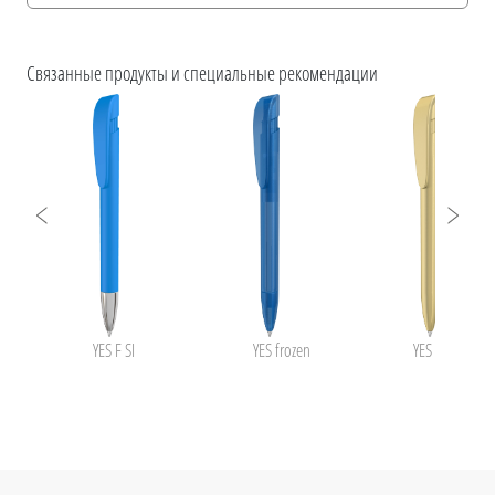
Информация для печати
ESG Features and Product Certifications
uma YES
Связанные продукты и специальные рекомендации
YES F SI
YES frozen
YES LUX