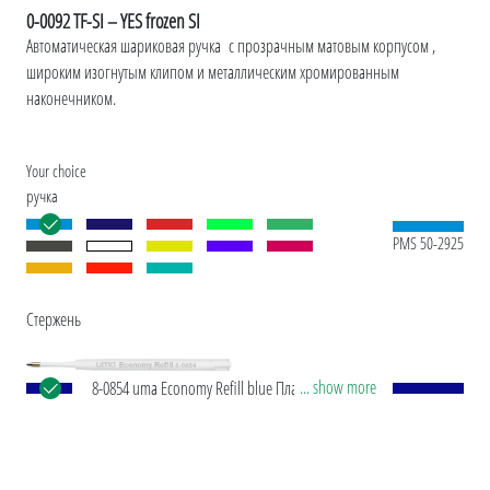
0-0092 TF-SI – YES frozen SI
Автоматическая шариковая ручка с прозрачным матовым корпусом ,
широким изогнутым клипом и металлическим хромированным
наконечником.
Your choice
ручка
PMS 50-2925
Стержень
... show more
8-0854 uma Economy Refill blue Пластиковые
объемные стержни с белой пластиковой
трубкой, серебряным наконечником и
вольфрамово-карбидным шариком (1,0 мм).