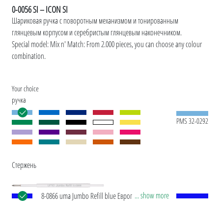
0-0056 SI – ICON SI
Шариковая ручка с поворотным механизмом и тонированным
глянцевым корпусом и серебристым глянцевым наконечником.
Special model: Mix n' Match: From 2.000 pieces, you can choose any colour
combination.
Your choice
ручка
PMS 32-0292
Стержень
... show more
8-0866 uma Jumbo Refill blue Европейские
стержни Jumbo с белой пластиковой трубкой,
серебряным наконечником и вольфрамово-