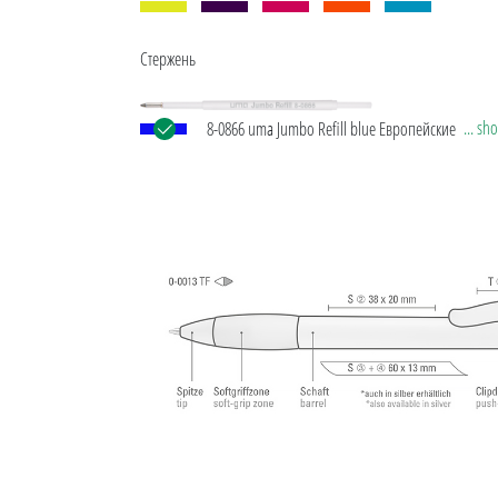
Стержень
... s
8-0866 uma Jumbo Refill blue Европейские стерж
Jumbo с белой пластиковой трубкой, серебряны
наконечником и вольфрамово-карбидным шар
(1,0 мм). Длина письма: примерно 2 500 м. Нем
чернила соответствует стандарту ISO.