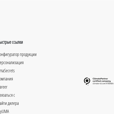
ыстрые ссылки
онфигуратор продукции
ерсонализация
maSecrets
омпания
areer
вязаться с
айти дилера
yUMA