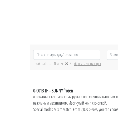
Твой выбор:
Пластик
сбросить все фильтры
0-0013 TF – SUNNY frozen
Автоматическая шариковая ручка с прозрачным матовым ко
нажимным механизмом. Изогнутый клип с кнопкой.
Special model: Mix n’ Match: From 2,000 pieces, you can choo