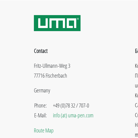
Contact
Б
Fritz-Ullmann-Weg 3
К
77716 Fischerbach
П
u
Germany
К
C
Phone:
+49 (0)78 32 / 707-0
С
E-Mail:
info (at) uma-pen.com
Н
Route Map
m