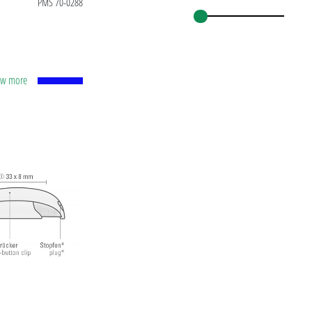
PMS 70-0288
how more
ни
м
иком
ецкие