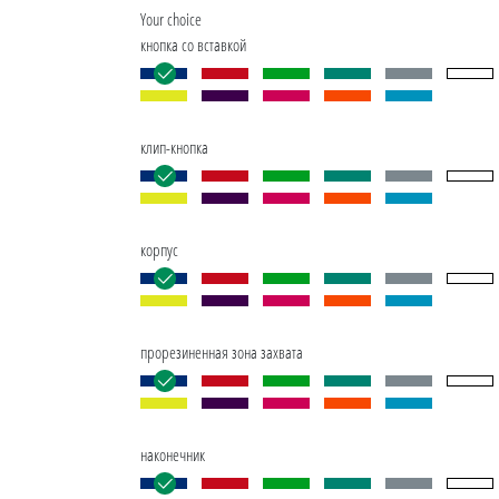
Your choice
кнопка со вставкой
клип-кнопка
корпус
прорезиненная зона захвата
наконечник