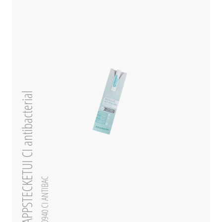
PAPPSTECKETUI CI antibacterial
0-0940 CI ANTIBAC