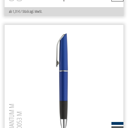
ab 1,31 € / Stück zzgl. MwSt.
QUANTUM M
0-0053 M