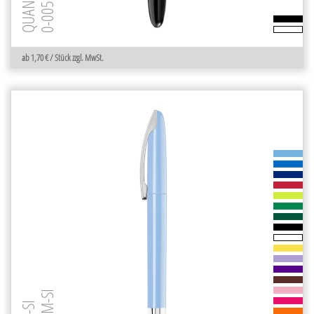
0-0053 R
ab 1,70 € / Stück zzgl. MwSt.