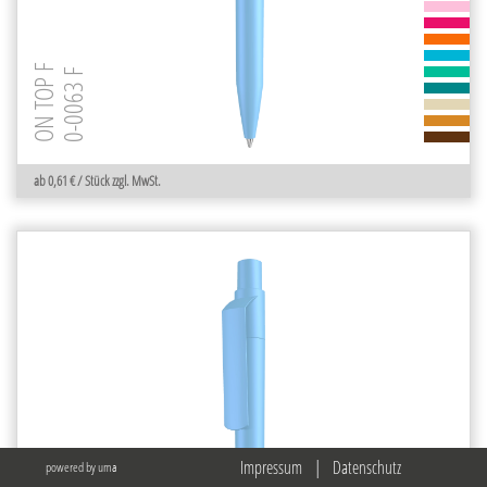
ON TOP F
0-0063 F
ab 0,61 € / Stück zzgl. MwSt.
Impressum
|
Datenschutz
powered by uma