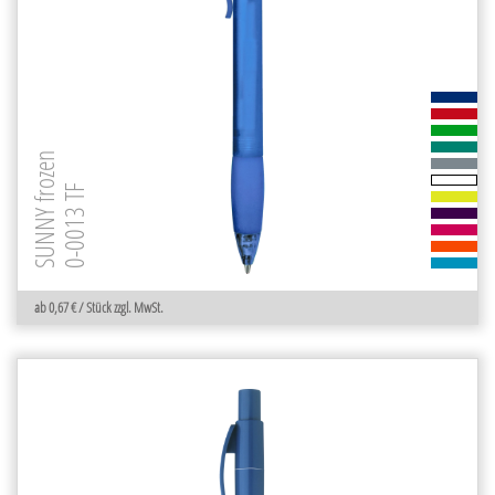
SUNNY frozen
0-0013 TF
ab 0,67 € / Stück zzgl. MwSt.