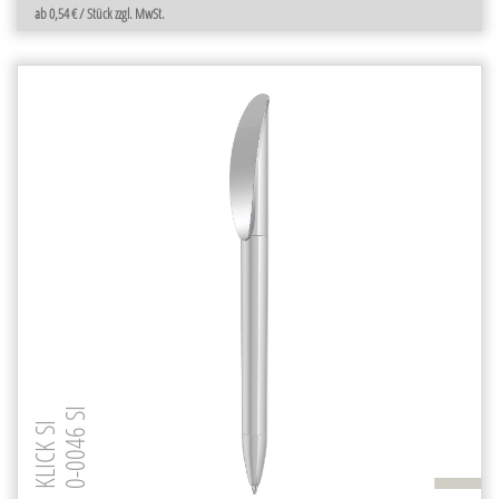
ab 0,54 € / Stück zzgl. MwSt.
0-0046 SI
KLICK SI