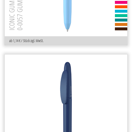
0-0057 GUM
ICONIC GUM
ab 1,14 € / Stück zzgl. MwSt.