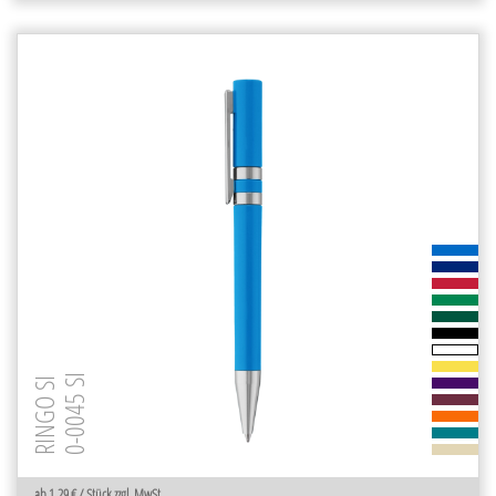
0-0045 SI
RINGO SI
ab 1,29 € / Stück zzgl. MwSt.