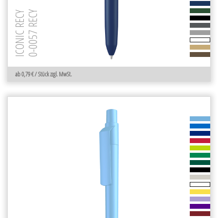
0-0057 RECY
ICONIC RECY
ab 0,79 € / Stück zzgl. MwSt.