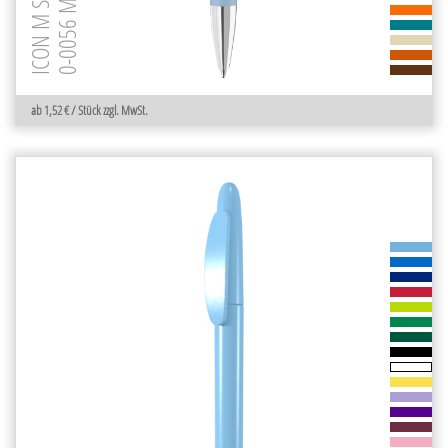
0-0056 M-SI GUM
ICON M SI GUM
ab 1,52 € / Stück zzgl. MwSt.