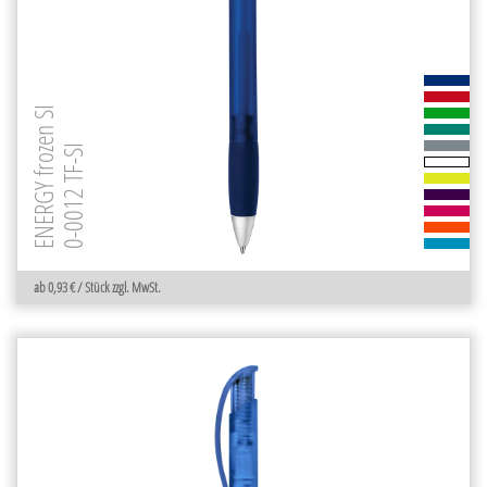
ENERGY frozen SI
0-0012 TF-SI
ab 0,93 € / Stück zzgl. MwSt.