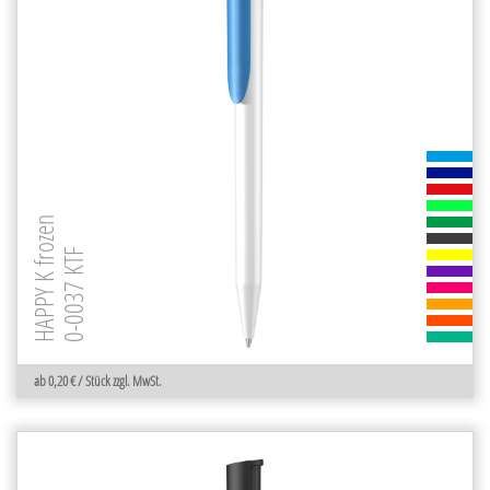
HAPPY K frozen
0-0037 KTF
ab 0,20 € / Stück zzgl. MwSt.