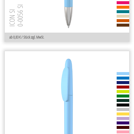
0-0056 SI
ICON SI
ab 0,83 € / Stück zzgl. MwSt.