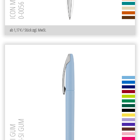
0-0056 M-SI
ICON M-SI
ab 1,17 € / Stück zzgl. MwSt.