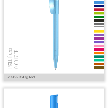
PIXEL frozen
0-0017 TF
ab 0,46 € / Stück zzgl. MwSt.