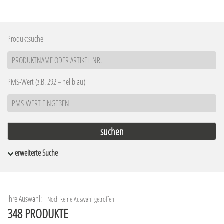
Produktsuche
PMS-Wert (z.B. 292 = hellblau)
erweiterte Suche
Material
Oberflächen
Holz
Transparent frozen
Kunststoff
Transparent glänzend
Ihre Auswahl:
Noch keine Auswahl getroffen
Leder
348 PRODUKTE
Gedeckt