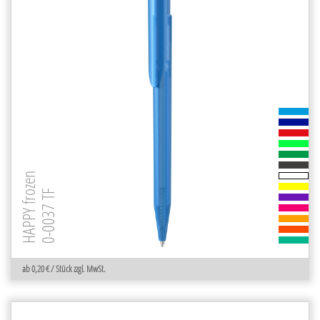
HAPPY frozen
0-0037 TF
ab 0,20 € / Stück zzgl. MwSt.