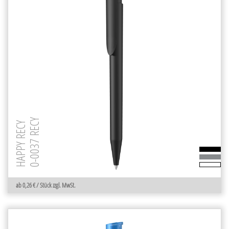
0-0037 RECY
HAPPY RECY
ab 0,26 € / Stück zzgl. MwSt.