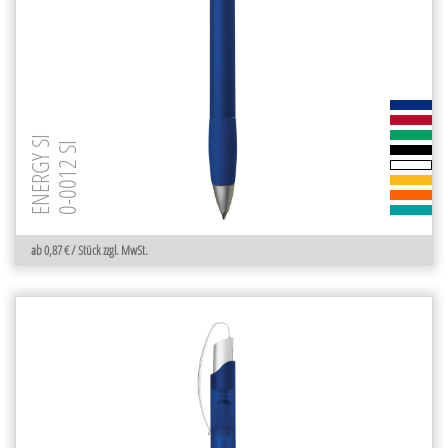
ENERGY SI
0-0012 SI
ab 0,87 € / Stück zzgl. MwSt.