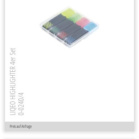
LIQEO HIGHLIGHTER 4er Set
0-0240/4
Preis auf Anfrage