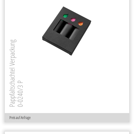
Pappfaltschachtel Verpackung
0-0240/3 P
Preis auf Anfrage