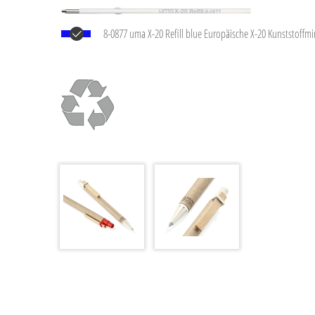
8-0877 uma X-20 Refill blue Europäische X-20 Kunststoffm
Kunststoffrohr, silberner Schreibspitze und Wolfram-Karbi
Schreibleistung: ca. 2.000 m. Deutsche Schreibpaste von 
Norm ISO 12757-2, dokumentenecht.