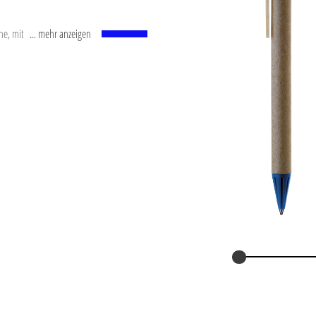
ine, mit weißem
... mehr anzeigen
d-Kugel (1,0 mm).
®
Dokumental
nach ISO-