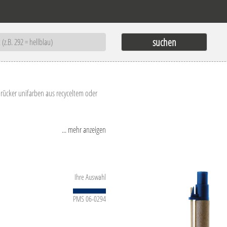
Drücker unifarben aus recyceltem oder
... mehr anzeigen
-12 und wird aus europäischen
Ihre Auswahl
PMS 06-0294