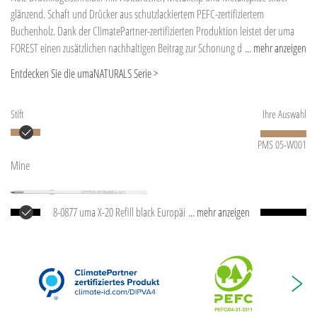
glänzend. Schaft und Drücker aus schutzlackiertem PEFC-zertifiziertem
Buchenholz. Dank der ClimatePartner-zertifizierten Produktion leistet der uma
FOREST einen zusätzlichen nachhaltigen Beitrag zur Schonung der Umwelt. Der
... mehr anzeigen
Naturstoff Holz variiert sowohl in der Farbigkeit des Holzes als auch in der
Entdecken Sie die umaNATURALS Serie >
Struktur (Maserung).
Stift
Ihre Auswahl
PMS 05-W001
Mine
8-0877 uma X-20 Refill black Europäische X-20
... mehr anzeigen
Kunststoffmine, mit weißem Kunststoffrohr, silberner
Schreibspitze und Wolfram-Karbid-Kugel (1,0 mm).
Schreibleistung: ca. 2.000 m. Deutsche Schreibpaste
®
von Dokumental
nach ISO-Norm ISO 12757-2,
dokumentenecht.