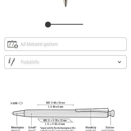
Auf Merkzettel speichern
Produktinfo
Alle Ansichten speichern
Aktuelles Bild speichern
Information Druckposition