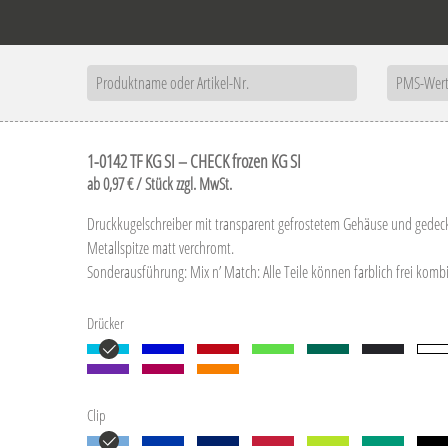
1-0142 TF KG SI – CHECK frozen KG SI
ab 0,97 € / Stück zzgl. MwSt.
Druckkugelschreiber mit transparent gefrostetem Gehäuse und gedeck
Metallspitze matt verchromt.
Sonderausführung: Mix n’ Match: Alle Teile können farblich frei komb
Drücker
Clip