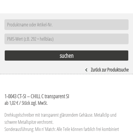
Zurück zur Produktsuche
1-0043 CT-SI – CHILL C transparent SI
ab 1,02 € / Stück zzgl. MwSt.
Drehkugelschreiber mit transparent glänzendem Gehäuse. Metallclip und
schwere Metallspitze verchromt.
Sonderausführung: Mix n’ Match: Alle Teile können farblich frei kombiniert