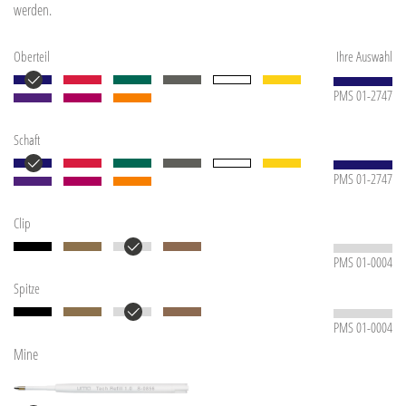
werden.
Oberteil
Ihre Auswahl
PMS 01-2747
Schaft
PMS 01-2747
Clip
PMS 01-0004
Spitze
PMS 01-0004
Mine