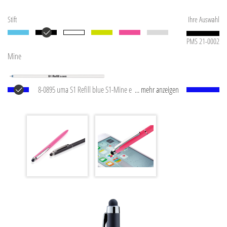
Stift
Ihre Auswahl
PMS 21-0002
Mine
8-0895 uma S1 Refill blue S1-Mine entspricht der D1-
... mehr anzeigen
Mine im Sonderformat. Schreibleistung von ca. 600
m.