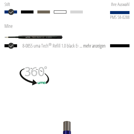
Stift
Ihre Auswahl
PMS 58-0288
Mine
®
8-0855 uma Tech
Refill 1.0 black Europäische
... mehr anzeigen
Kunststoff-Großraummine mit weißem oder
schwarzem Kunststoffrohr, Neusilberspitze und
Wolfram-Karbid-Kugel (1,0 mm). Schreibleistung: ca.
4.500 m. Deutsche Schreibpaste nach ISO-Norm. Die
uma Tech Refill 1.0 vermittelt ein angenehmes und
weiches Schreibgefühl.