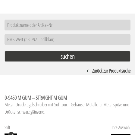
Zurück zur Produktsuche
0-9450 M GUM – STRAIGHT M GUM
Metall-Druckkugelschreiber mit Softtouch-Gehäuse. Metallclip, Metallspitze und
Drücker schwarz glänzend.
Stift
Ihre Auswahl