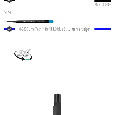
PMS 58-0002
Mine
®
8-0855 uma Tech
Refill 1.0 blue Europäische
... mehr anzeigen
Kunststoff-Großraummine mit weißem oder
schwarzem Kunststoffrohr, Neusilberspitze und
Wolfram-Karbid-Kugel (1,0 mm). Schreibleistung: ca.
4.500 m. Deutsche Schreibpaste nach ISO-Norm. Die
uma Tech Refill 1.0 vermittelt ein angenehmes und
weiches Schreibgefühl.