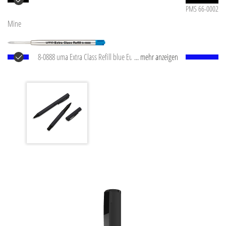
PMS 66-0002
Mine
8-0888 uma Extra Class Refill blue Europäische Metall-
... mehr anzeigen
Großraummine mit Edelstahl-Schreibspitze und
Wolfram-Karbid-Kugel (1,0 mm). Schreibleistung: ca.
®
10.000 m. Deutsche Schreibpaste von Dokumental
nach ISO-Norm ISO 12757-2, dokumentenecht. Made
in Germany