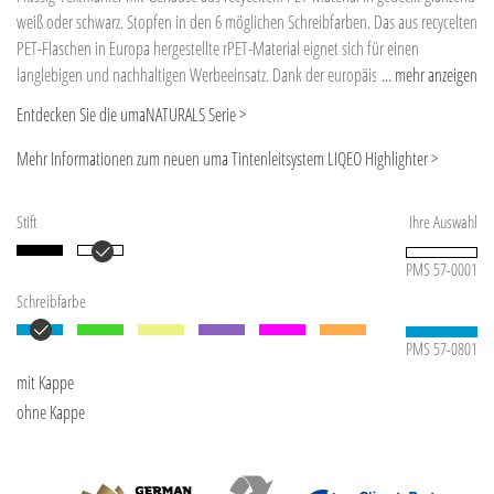
weiß oder schwarz. Stopfen in den 6 möglichen Schreibfarben. Das aus recycelten
PET-Flaschen in Europa hergestellte rPET-Material eignet sich für einen
langlebigen und nachhaltigen Werbeeinsatz. Dank der europäischen und
... mehr anzeigen
ClimatePartner-zertifizierten Produktion leistet der uma RECYCLED PET PEN PRO
Entdecken Sie die umaNATURALS Serie >
LIQEO einen zusätzlichen nachhaltigen Beitrag zur Schonung der Umwelt. Der
Highlighter ist ohne Pumpen oder Anstechen sofort einsatzfähig. Neues
Mehr Informationen zum neuen uma Tintenleitsystem LIQEO Highlighter >
Flüssigtintenleitsystem - Bessere Schreibqualität - Höhere Leuchtkraft - Längere
Schreibdauer - Umweltfreundlicher - Produziert nach EN-71, ASTM D-4236 –
Stift
Ihre Auswahl
Flüssigtank austausch- bzw. nachfüllbar. Aufgrund der Besonderheit des
Materials (recyceltes PET-Material) sind produktionstechnische
PMS 57-0001
Farbschwankungen gegeben.
Schreibfarbe
PMS 57-0801
mit Kappe
ohne Kappe