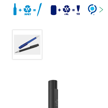
Wolfram-Karbid-Kugel (1,0 mm). Schreibleistung: ca.
4.500 m. Deutsche Schreibpaste nach ISO-Norm. Die
uma Tech Refill 1.0 vermittelt ein angenehmes und
weiches Schreibgefühl.