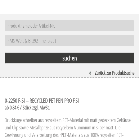
Zurück zur Produktsuche
0-2250 F-SI – RECYCLED PET PEN PRO F SI
ab 0,84 € / Stück zzgl. MwSt.
Druckkugelschreiber aus recyceltem PET-Material mit matt gedecktem Gehäuse
und Clip sowie Metallspitze aus recyceltem Aluminium in silber matt. Die
Gewinnung und Verarbeitung des rPET-Materials aus 100% recycelten PET-