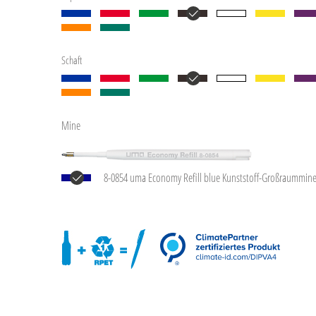
Schaft
Mine
8-0854 uma Economy Refill blue Kunststoff-Großraummin
Kunststoffrohr, silberne Schreibspitze und Wolfram-Karbid
Schreibleistung: ca. 1.500 m. Schreibpaste nach ISO-Norm.