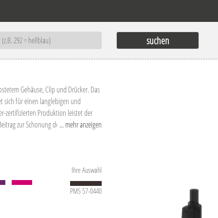
rostetem Gehäuse, Clip und Drücker. Das
et sich für einen langlebigen und
zertifizierten Produktion leistet der
Beitrag zur Schonung der Umwelt.
... mehr anzeigen
nd produktionstechnische
lich kombiniert werden.
Ihre Auswahl
PMS 57-0440