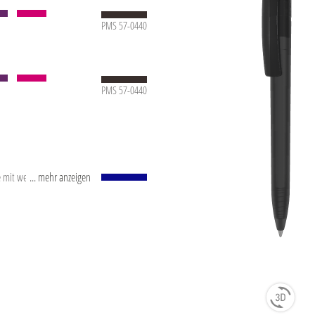
PMS 57-0440
PMS 57-0440
e mit weißem
... mehr anzeigen
-Kugel (1,0 mm).