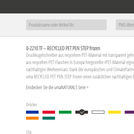
0-2210 TF – RECYCLED PET PEN STEP frozen
Druckkugelschreiber aus recyceltem PET-Material mit transparent gef
aus recycelten PET-Flaschen in Europa hergestellte rPET-Material eign
nachhaltigen Werbeeinsatz. Dank der europäischen und ClimatePartner-
uma RECYCLED PET PEN STEP frozen einen zusätzlichen nachhaltigen 
Aufgrund der Besonderheit des Materials (recyceltes PET-Material) si
Entdecken Sie die umaNATURALS Serie >
Farbschwankungen gegeben.
Sonderausführung: Mix'n Match: Ab 2.000 Stück kann das Modell farb
Drücker
Clip