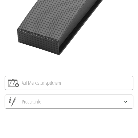
Auf Merkzettel speichern
Produktinfo
Alle Ansichten speichern
Aktuelles Bild speichern
Information Druckposition