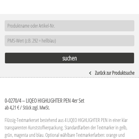
Zurück zur Produktsuche
0-0270/4 – LIQEO HIGHLIGHTER PEN 4er Set
ab 4,21 € / Stück zzgl. MwSt.
Flüssig-Textmarkerset bestehend aus 4 LIQEO HIGHLIGHTER PEN in einer klar
transparenten Kunststoffverpackung. Standardfarben der Textmarker in gelb,
grün, magenta und blau. Optional wählbare Textmarkerfarben: orange und