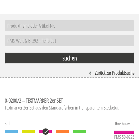
Zurück zur Produktsuche
0-0200/2 – TEXTMARKER 2er SET
Textmarker 2er-Set aus den Standardfarben in transparentem Stecketui.
Stift
Ihre Auswahl
PMS 50-0225