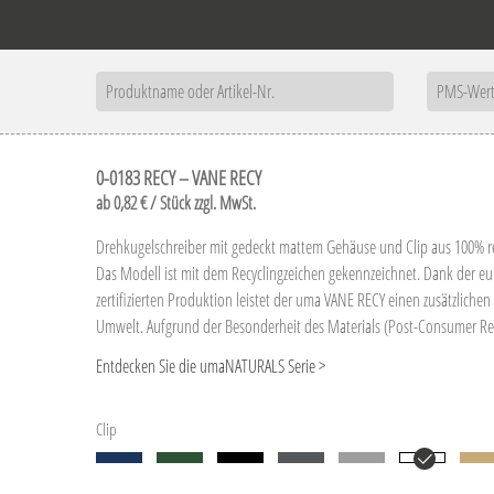
0-0183 RECY – VANE RECY
ab 0,82 € / Stück zzgl. MwSt.
Drehkugelschreiber mit gedeckt mattem Gehäuse und Clip aus 100% r
Das Modell ist mit dem Recyclingzeichen gekennzeichnet. Dank der e
zertifizierten Produktion leistet der uma VANE RECY einen zusätzliche
Umwelt. Aufgrund der Besonderheit des Materials (Post-Consumer Recy
produktionstechnische Farbschwankungen gegeben.
Entdecken Sie die umaNATURALS Serie >
Sonderausführung: Mix n' Match: Ab 2.000 Stück kann das Modell far
Clip