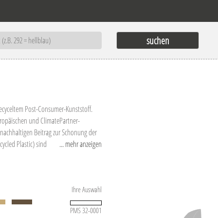
ecyceltem Post-Consumer-Kunststoff.
uropäischen und ClimatePartner-
n nachhaltigen Beitrag zur Schonung der
cled Plastic) sind
... mehr anzeigen
blich kombiniert werden.
Ihre Auswahl
PMS 32-0001