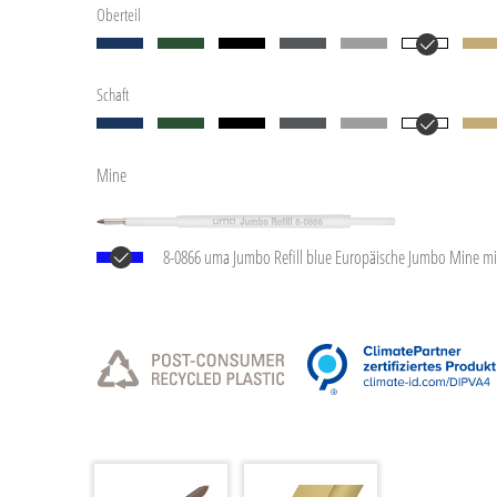
Oberteil
Schaft
Mine
8-0866 uma Jumbo Refill blue Europäische Jumbo Mine mi
silberner Schreibspitze und Wolfram-Karbid-Kugel (1,0 mm)
®
2.500 m. Deutsche Schreibpaste von Dokumental
nach I
dokumentenecht.