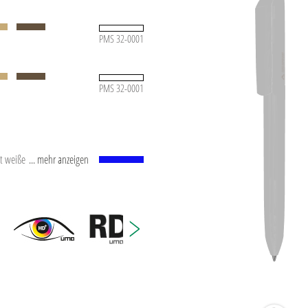
PMS 32-0001
PMS 32-0001
t weißem Kunststoffrohr,
... mehr anzeigen
. Schreibleistung: ca.
SO-Norm ISO 12757-2,