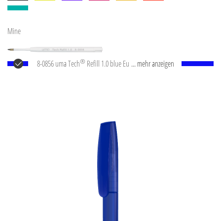
Mine
®
8-0856 uma Tech
Refill 1.0 blue Europäische
... mehr anzeigen
Kunststoff-Großraummine mit weißem oder
schwarzem Kunststoffrohr, Neusilberspitze und
Wolfram-Karbid-Kugel (1,0 mm). Schreibleistung: ca.
4.500 m. Deutsche Schreibpaste nach ISO-Norm. Die
uma Tech Refill 1.0 vermittelt ein angenehmes und
weiches Schreibgefühl.