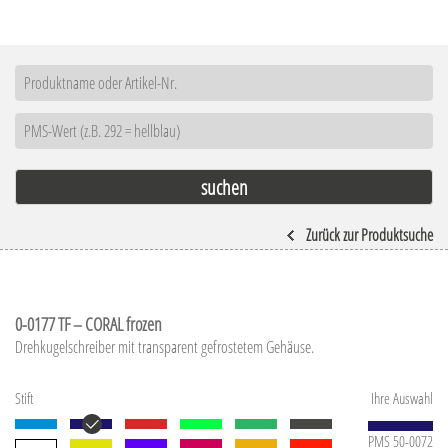
Zurück zur Produktsuche
0-0177 TF – CORAL frozen
Drehkugelschreiber mit transparent gefrostetem Gehäuse.
Stift
Ihre Auswahl
PMS 50-0072