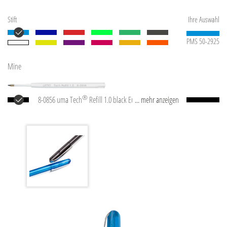
Stift
Ihre Auswahl
PMS 50-2925
Mine
®
8-0856 uma Tech
Refill 1.0 black Europäische
... mehr anzeigen
Kunststoff-Großraummine mit weißem oder
schwarzem Kunststoffrohr, Neusilberspitze und
Wolfram-Karbid-Kugel (1,0 mm). Schreibleistung: ca.
4.500 m. Deutsche Schreibpaste nach ISO-Norm. Die
uma Tech Refill 1.0 vermittelt ein angenehmes und
weiches Schreibgefühl.