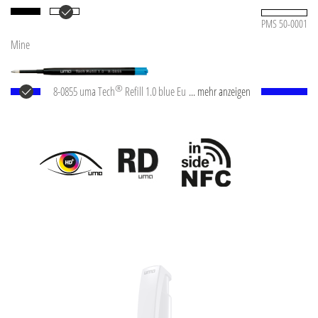
PMS 50-0001
Mine
®
8-0855 uma Tech
Refill 1.0 blue Europäische
... mehr anzeigen
Kunststoff-Großraummine mit weißem oder
schwarzem Kunststoffrohr, Neusilberspitze und
Wolfram-Karbid-Kugel (1,0 mm). Schreibleistung: ca.
4.500 m. Deutsche Schreibpaste nach ISO-Norm. Die
uma Tech Refill 1.0 vermittelt ein angenehmes und
weiches Schreibgefühl.