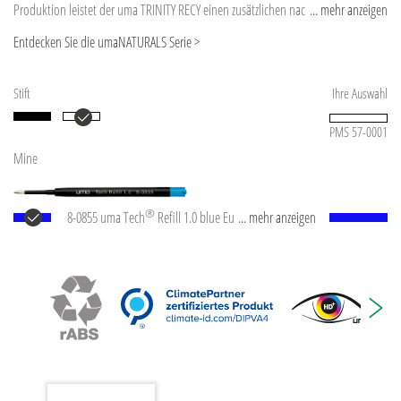
Produktion leistet der uma TRINITY RECY einen zusätzlichen nachhaltigen Beitrag
... mehr anzeigen
zur Schonung der Umwelt. Aufgrund der Besonderheit des Materials (ABS
Entdecken Sie die umaNATURALS Serie >
Recycled Plastic) sind produktionstechnische Farbschwankungen gegeben.
Stift
Ihre Auswahl
PMS 57-0001
Mine
®
8-0855 uma Tech
Refill 1.0 blue Europäische
... mehr anzeigen
Kunststoff-Großraummine mit weißem oder
schwarzem Kunststoffrohr, Neusilberspitze und
Wolfram-Karbid-Kugel (1,0 mm). Schreibleistung: ca.
4.500 m. Deutsche Schreibpaste nach ISO-Norm. Die
uma Tech Refill 1.0 vermittelt ein angenehmes und
weiches Schreibgefühl.