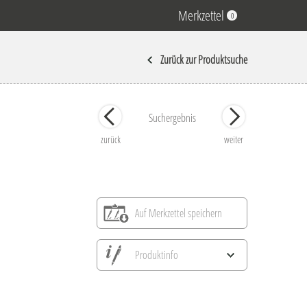
Merkzettel
0
Zurück zur Produktsuche
Suchergebnis
zurück
weiter
Auf Merkzettel speichern
Produktinfo
Alle Ansichten speichern
Aktuelles Bild speichern