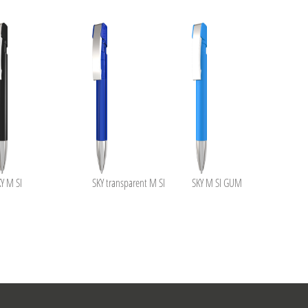
Y M SI
SKY transparent M SI
SKY M SI GUM