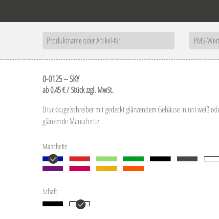
0-0125 – SKY
ab 0,45 € / Stück zzgl. MwSt.
Druckkugelschreiber mit gedeckt glänzendem Gehäuse in uni weiß ode
glänzende Manschette.
Manchette
Schaft