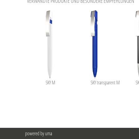
VERWANDTE PRODUKTE UND BESONDERE EMPFEHLUNGEN
SKY M
SKY transparent M
SK
powered by uma