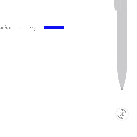
f-Großraummine mit
... mehr anzeigen
und Wolfram-Karbid-Kugel
aste nach ISO-Norm. Die
s Schreibgefühl.