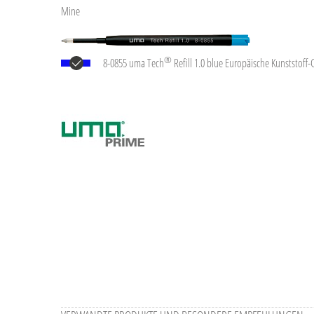
Mine
®
8-0855 uma Tech
Refill 1.0 blue Europäische Kunststof
weißem oder schwarzem Kunststoffrohr, Neusilberspitze 
(1,0 mm). Schreibleistung: ca. 4.500 m. Deutsche Schreibp
uma Tech Refill 1.0 vermittelt ein angenehmes und weiche