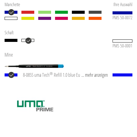
Manchette
Ihre Auswahl
PMS 50-0072
Schaft
PMS 50-0001
Mine
®
8-0855 uma Tech
Refill 1.0 blue Europäische
... mehr anzeigen
Kunststoff-Großraummine mit weißem oder
schwarzem Kunststoffrohr, Neusilberspitze und
Wolfram-Karbid-Kugel (1,0 mm). Schreibleistung: ca.
4.500 m. Deutsche Schreibpaste nach ISO-Norm. Die
uma Tech Refill 1.0 vermittelt ein angenehmes und
weiches Schreibgefühl.